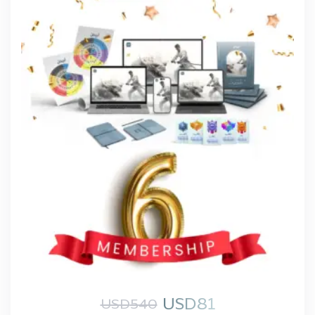
USD
81
USD
540