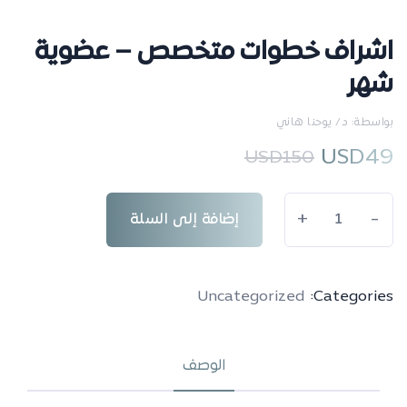
اشراف خطوات متخصص – عضوية
شهر
بواسطة: د/ يوحنا هاني
USD
49
USD
150
+
-
إضافة إلى السلة
Uncategorized
Categories:
الوصف